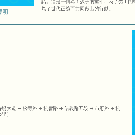
諾。這是一個為了孩子的童年、為了勞工的
為了世代正義而共同做出的行動。
聲明
大道 ➜ 松壽路 ➜ 松智路 ➜ 信義路五段 ➜ 市府路 ➜ 松
公里）