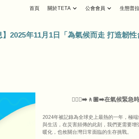
首頁
關於TETA
公會會員
生態普
ip to main content
Skip to navigat
】2025
年11月1日
「為氣候而走 打造韌性
🚶🏽‍♀️‍➡️🚶🏽‍➡️在氣候緊
2024年被記錄為全球史上最熱的一年，極
與生活，在災害頻傳的此刻，我們更需要增
暖化，也攸關台灣日常面臨的生存挑戰。