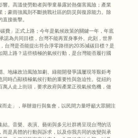
影響。高溫使勞動者與學童暴露於熱傷害風險；產業
業；豪雨強風則不斷挑戰社區的防災與復原能力。除
的直接衝擊。
年「碳費」正式上路；今年是氣候政策的關鍵一年，年底
候承諾為共同目標，台灣不能再置身事外。此刻，世界
，台灣是否能提出符合淨零路徑的2035減碳目標？是
如期上路？這些積極的氣候行動，是台灣能否履行國
穩、地緣政治風險加劇、綠能開發爭議屢現等艱鉅考
也同時凸顯積極氣候行動的重要性與急迫性。從紐約
百萬人走上街頭，要求政府與產業正視氣候危機，做
為氣候而走」，舉辦遊行與集會，以民間力量呼籲大眾關注
集結。音樂、表演、藝術與多元社群將呈現台灣的活
，而是具體的行動與訴求，以及你我共同的改變與承