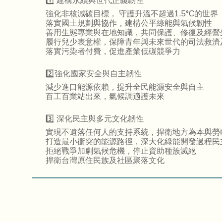
1️⃣ 建構永續與世代正義韌性
強化非核減碳目標， 守護升溫不超過1.5°C的世界
落實國土規劃與協作，建構公平綠能與氣候韌性
善用生態專業與在地知識，共同保護、修復及經營
履行兒少表意權，保障青年與未來世代的司法救濟
落實污染者付費，促進產業低碳競爭力
2️⃣強化國家安全與自主韌性
減少進口能源依賴，提升全民能源安全與自主
百工百業站出來，氣候調適護未來
3️⃣ 深化民主與多元文化韌性
實現不遺落任何人的支持系統，捍衛地方為本與勞
打造最小衝突的能源路徑，深大化綠能開發過程民
拒絕戰爭加劇氣候危機，停止資助種族滅絕
捍衛台灣原住民族及社區聚落文化