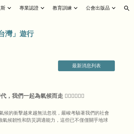
拉斯
專業認證
教育訓練
公會出版品
ion
台灣」遊行
最新消息列表
急時代，我們一起為氣候而走 🚶🏻‍♂️🚶🏻‍♀️
端氣候的衝擊越來越無法忽視，嚴峻考驗著我們的社會
強氣候韌性和防災調適能力，這些已不僅僅關乎地球