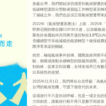
身處台灣，我們開始深切感受到氣候變遷的
低碳轉型讓部分勞動者面臨工作轉型甚至轉
了減碳之外，我們也必須正視氣候變遷帶來
2022年《氣候變遷因應法》上路，2025
即將召開的聯合國COP30大會，以加嚴氣
聚焦於各國如何共同將升溫控制在
1.5℃
以內
否繼續堅守非核減煤的能源轉型？確保碳費
際淨零承諾的關鍵。
然而，極端氣候事件頻傳、國際政經局勢不
驗，都構成推動永續轉型的阻礙與挑戰，卻
到柏林，從東京到首爾，全球各地早已有數
出系統性的改變。
2025年11月1日，我們將在台北呼籲「
台灣的氣候危機，守護下個世代的未來。
這場遊行不只是街頭呼喊，也是一場文化的
力與創意，讓氣候行動不再只是數字與政策