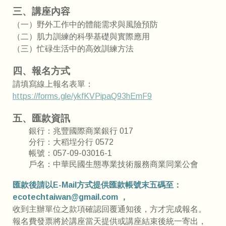
三、講座內容
（一）
野外工作中的體能需求與風險預防
（二）
肌力訓練的科學基礎與實際應用
（三）
忙碌生活中的高效訓練方法
四、報名方式
請填寫線上報名表單：
https://forms.gle/ykfKVPipaQ93hEmF9
五、匯款資訊
銀行：兆豐國際商業銀行 017
分行：大稻埕分行 0572
帳號：057-09-03016-1
戶名：中華民國生態專業技術服務商業同業公會
匯款後請以E-Mail方式提供匯款帳號末五碼至：
ecotechtaiwan@gmail.com ，
收到主辦單位之款項確認回覆通知後，方才完成報名。
報名費發票將於講座當天提供或講座結束後統一寄出，