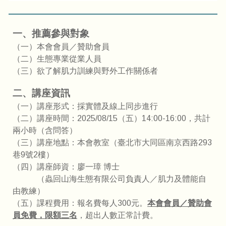
一、推薦參與對象
（一）本會會員／贊助會員
（二）生態專業從業人員
（三）
欲了解肌力訓練與野外工作關係者
二、講座資訊
（一）講座形式：採實體及線上同步進行
（二）講座時間：2025/0
8
/1
5
（五）14:00-16:00，共計
兩小時（含問答）
（三）講座地點：本會教室（臺北市大同區南京西路293
巷9號2樓）
（四）講座師資：廖
一璋
博士
（
蟲回山海生態有限公司負責人／肌力及體能自
由教練
）
（五）課程費用：報名費每人300元。
本會會員／贊助會
員免費，限額三名
，超出人數正常計費。