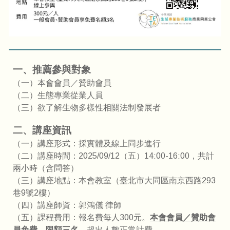
一、推薦參與對象
（一）本會會員／贊助會員
（二）生態專業從業人員
（三）
欲了解生物多樣性相關法制發展者
二、講座資訊
（一）講座形式：採實體及線上同步進行
（二）講座時間：2025/0
9
/1
2
（五）14:00-16:00，共計
兩小時（含問答）
（三）講座地點：本會教室（臺北市大同區南京西路293
巷9號2樓）
（四）講座師資：
郭鴻儀 律師
（五）課程費用：報名費每人300元。
本會會員／贊助會
員免費，限額三名
，超出人數正常計費。