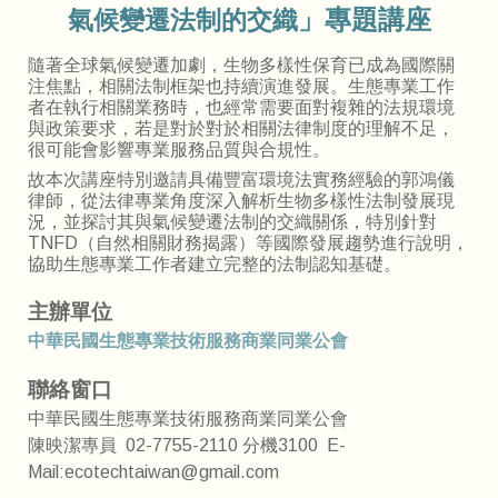
」專題講座
氣候變遷法制的交織
隨著全球氣候變遷加劇，生物多樣性保育已成為國際關
注焦點，相關法制框架也持續演進發展。生態專業工作
者在執行相關業務時，也經常需要面對複雜的法規環境
與政策要求，若是對於對於相關法律制度的理解不足，
很可能會影響專業服務品質與合規性。
故本次講座特別邀請具備豐富環境法實務經驗的郭鴻儀
律師，從法律專業角度深入解析生物多樣性法制發展現
況，並探討其與氣候變遷法制的交織關係，特別針對
TNFD（自然相關財務揭露）等國際發展趨勢進行說明，
協助生態專業工作者建立完整的法制認知基礎。
主辦單位
中
華
民國生態專業技術服務商業同業公會
聯絡窗口
中華民國生態專業技術服務商業同業公會
陳映潔專員 02-7755-2110 分機3100 E-
Mail:ecotechtaiwan@gmail.com