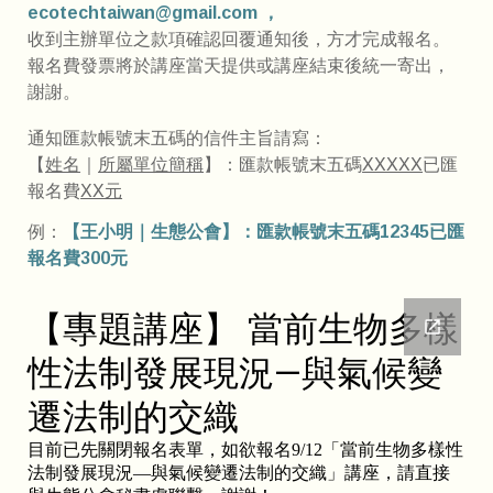
ecotechtaiwan@gmail.com ，
收到主辦單位之款項確認回覆通知後，方才完成報名。
報名費發票將於講座當天提供或講座結束後統一寄出，
謝謝。
通知匯款帳號末五碼的信件主旨請寫：
【
姓名
｜
所屬單位簡稱
】：匯款帳號末五碼
XXXXX
已匯
報名費
XX元
例：
【王小明｜生態公會】：匯款帳號末五碼12345已匯
報名費300元