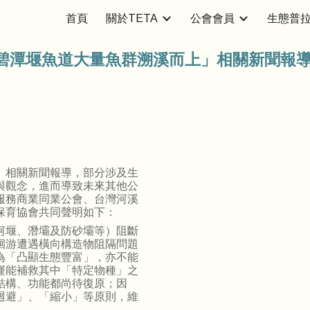
首頁
關於TETA
公會會員
生態普
ip to main content
Skip to navigat
碧潭堰魚道大量魚群溯溪而上」相關新聞報導
」相關新聞報導，部分涉及生
與觀念，進而導致未來其他公
服務商業同業公會、台灣河溪
保育協會共同聲明如下：
河堰、潛壩及防砂壩等）阻斷
洄游遭遇橫向構造物阻隔問題
為「凸顯生態豐富」，亦不能
僅能補救其中「特定物種」之
結構、功能都尚待復原；因
迴避」、「縮小」等原則，維