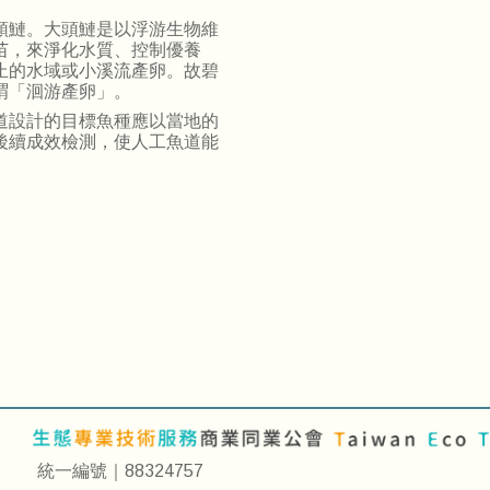
頭鰱。大頭鰱是以浮游生物維
苗，來淨化水質、控制優養
止的水域或小溪流產卵。故碧
謂「洄游產卵」。
道設計的目標魚種應以當地的
後續成效檢測，使人工魚道能
統一編號｜88324757