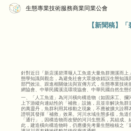
生態專業技術服務商業同業公會
Sk
【新聞稿】
「
針對近日「新店溪碧潭堰人工魚道大量魚群溯溪而上
態學知識與觀念，為避免社會大眾接收錯誤生態知識
部門效法、跟進相關做法與宣傳方式，生態專業技術
網協會、中華民國溪流環境協會、中華民國自然生態
一、「人工魚道」為河川橫向構造物（如固床工、攔
上下游縱向連結性的「補救」設施，且並非解決魚群
的萬靈丹，魚群利用其移動之現象，不應被擴大詮釋
證明其發揮「補救」效果。河川水域生態多樣，魚道
「通行」，因構造物而改變的河川生態系，其組成、
此，建造橫向構造物時，仍應優先考量生態檢核之「
護河川原有棲地樣貌並確保廊道通暢。